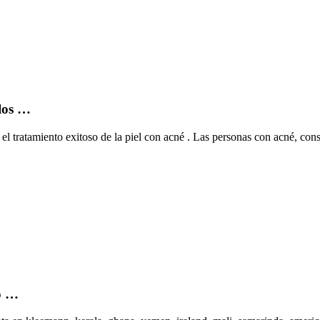
los …
a el tratamiento exitoso de la piel con acné . Las personas con acné, con
o …