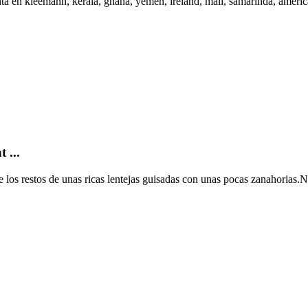
nta en kleemann, kerala, ghana, yemen, ireland, mali, samarinda, america
 ...
 los restos de unas ricas lentejas guisadas con unas pocas zanahorias.Nu