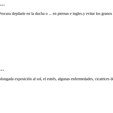
- …
ura depilarte en la ducha o ... en piernas e ingles.y evitar los granos y
 …
ongada exposición al sol, el estrés, algunas enfermedades, cicatrices de