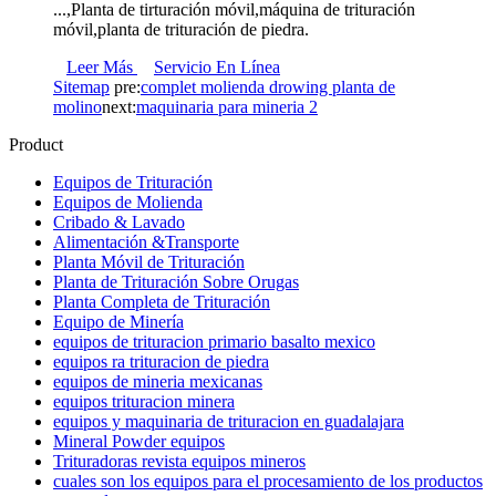
...,Planta de tirturación móvil,máquina de trituración
móvil,planta de trituración de piedra.
Leer Más
Servicio En Línea
Sitemap
pre:
complet molienda drowing planta de
molino
next:
maquinaria para mineria 2
Product
Equipos de Trituración
Equipos de Molienda
Cribado & Lavado
Alimentación &Transporte
Planta Móvil de Trituración
Planta de Trituración Sobre Orugas
Planta Completa de Trituración
Equipo de Minería
equipos de trituracion primario basalto mexico
equipos ra trituracion de piedra
equipos de mineria mexicanas
equipos trituracion minera
equipos y maquinaria de trituracion en guadalajara
Mineral Powder equipos
Trituradoras revista equipos mineros
cuales son los equipos para el procesamiento de los productos