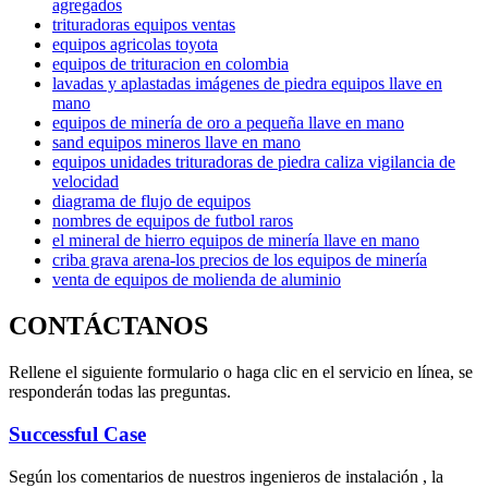
agregados
trituradoras equipos ventas
equipos agricolas toyota
equipos de trituracion en colombia
lavadas y aplastadas imágenes de piedra equipos llave en
mano
equipos de minería de oro a pequeña llave en mano
sand equipos mineros llave en mano
equipos unidades trituradoras de piedra caliza vigilancia de
velocidad
diagrama de flujo de equipos
nombres de equipos de futbol raros
el mineral de hierro equipos de minería llave en mano
criba grava arena-los precios de los equipos de minería
venta de equipos de molienda de aluminio
CONTÁCTANOS
Rellene el siguiente formulario o haga clic en el servicio en línea, se
responderán todas las preguntas.
Successful Case
Según los comentarios de nuestros ingenieros de instalación , la