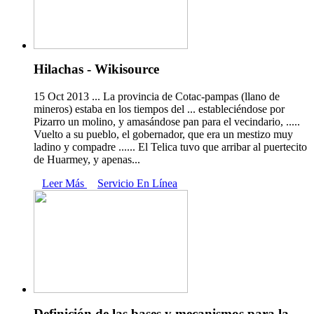
Hilachas - Wikisource
15 Oct 2013 ... La provincia de Cotac-pampas (llano de
mineros) estaba en los tiempos del ... estableciéndose por
Pizarro un molino, y amasándose pan para el vecindario, .....
Vuelto a su pueblo, el gobernador, que era un mestizo muy
ladino y compadre ...... El Telica tuvo que arribar al puertecito
de Huarmey, y apenas...
Leer Más
Servicio En Línea
Definición de las bases y mecanismos para la