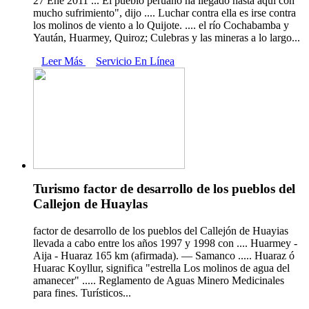
27 Ene 2011 ... El pueblo peruano ha llegado hasta aquí con
mucho sufrimiento", dijo .... Luchar contra ella es irse contra
los molinos de viento a lo Quijote. .... el río Cochabamba y
Yaután, Huarmey, Quiroz; Culebras y las mineras a lo largo...
Leer Más
Servicio En Línea
Turismo factor de desarrollo de los pueblos del
Callejon de Huaylas
factor de desarrollo de los pueblos del Callejón de Huayias
llevada a cabo entre los años 1997 y 1998 con .... Huarmey -
Aija - Huaraz 165 km (afirmada). — Samanco ..... Huaraz ó
Huarac Koyllur, significa "estrella Los molinos de agua del
amanecer" ..... Reglamento de Aguas Minero Medicinales
para fines. Turísticos...