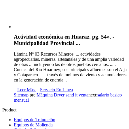
Actividad económica en Huaraz. pg. 54». -
Municipalidad Provincial ...
Lámina Nº 03 Recursos Mineros. ... actividades
agropecuarias, mineras, artesanales y de una amplia variedad
de otras ... incluyendo las de otros pueblos cercanos. .....
Cuenca del Río Huarmey; sus principales afluentes son el Aija
y Cotaparaco. ..... través de molinos de viento y acumuladores
en la generación de energía...
Leer Más
Servicio En Línea
Sitemap
pre:
Máquina Dryer sand it venta
next:
salario basico
mensual
Product
Equipos de Trituración
Equipos de Molienda