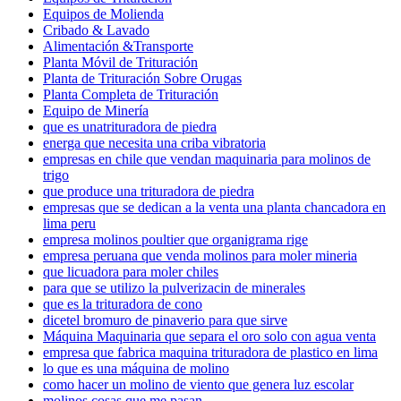
Equipos de Molienda
Cribado & Lavado
Alimentación &Transporte
Planta Móvil de Trituración
Planta de Trituración Sobre Orugas
Planta Completa de Trituración
Equipo de Minería
que es unatrituradora de piedra
energa que necesita una criba vibratoria
empresas en chile que vendan maquinaria para molinos de
trigo
que produce una trituradora de piedra
empresas que se dedican a la venta una planta chancadora en
lima peru
empresa molinos poultier que organigrama rige
empresa peruana que venda molinos para moler mineria
que licuadora para moler chiles
para que se utilizo la pulverizacin de minerales
que es la trituradora de cono
dicetel bromuro de pinaverio para que sirve
Máquina Maquinaria que separa el oro solo con agua venta
empresa que fabrica maquina trituradora de plastico en lima
lo que es una máquina de molino
como hacer un molino de viento que genera luz escolar
molinos cosas que me pasan