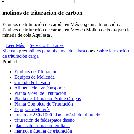
molinos de trituracion de carbon
Equipos de trituración de carbón en México,planta trituración .
Equipos de trituración de carbón en México Molino de bolas para la
minería de cola Aquí está ...
Leer Más
Servicio En Línea
Sitemap
pre:
molinos para nixtamal de tabasco
next:
sobre la estación
de trituración carga
Product
Equipos de Trituración
Equipos de Molienda
Cribado & Lavado
Alimentación &Transporte
Planta Móvil de Trituración
Planta de Trituración Sobre Orugas
Planta Completa de Trituración
Equipo de Minería
precio de 250x1000 planta móvil de trituración
trituración de feldespatos diseño
plantas de trituración en Italia
mármol máquina de trituración