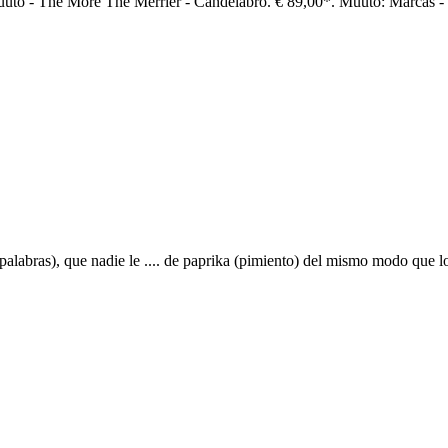
Muuto - The More The Merrier - Candelabro. € 89,00*. Muuto: Marcas -
 palabras), que nadie le .... de paprika (pimiento) del mismo modo que l