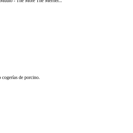
 Muuto - The More The Merrier...
o cogerías de porcino.