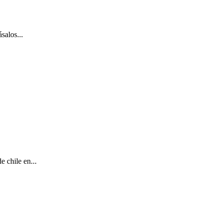
salos...
 chile en...