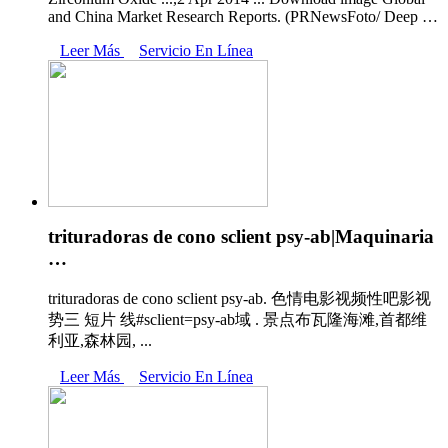
and China Market Research Reports. (PRNewsFoto/ Deep …
Leer Más
Servicio En Línea
trituradoras de cono sclient psy-ab|Maquinaria
…
trituradoras de cono sclient psy-ab. 色情电影视频性吧影视
势三 短片 线#sclient=psy-ab域 . 景点布瓦隆海滩,首都维
利亚,森林园, ...
Leer Más
Servicio En Línea