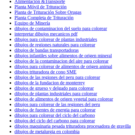
Alimentación &Transporte
Planta Móvil de Trituración
Planta de Trituración Sobre Orugas
Planta Completa de Trituración
Equipo de Minería
dibujos de contaminacion del suelo para colorear
interpretar dibujos mecanicos pdf
dibujos para colorear de plantas industriales
dibujos de regiones naturales para colorear
dibujos de bandas transportadoras
dibujos infantiles sobre alimentos de origen mineral
dibujos de la contaminacion del aire para colorear
dibujos para colorear de alimentos de origen animal
dibujos trituradora de cono SME
dibujos de las regiones del peru para colorear
dibujos de la fundacion de monterrey
dibujos de grueso y delgado para colorear
dibujos de plantas industriales para colorear
dibujos de alimentos de origen vegetal para colorear
dibujos para colorear de las regiones del peru
dibujos de fuentes de energia para colorear
dibujos para colorear del ciclo del carbono
dibujos del ciclo del carbono para colorear
dibujos maquinaria pesada trituradora procesadora de gravilla
dibujos de metalurgia en colombia