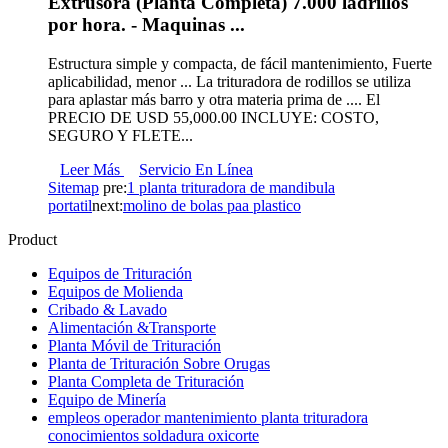
Extrusora (Planta Completa) 7.000 ladrillos
por hora. - Maquinas ...
Estructura simple y compacta, de fácil mantenimiento, Fuerte
aplicabilidad, menor ... La trituradora de rodillos se utiliza
para aplastar más barro y otra materia prima de .... El
PRECIO DE USD 55,000.00 INCLUYE: COSTO,
SEGURO Y FLETE...
Leer Más
Servicio En Línea
Sitemap
pre:
1 planta trituradora de mandibula
portatil
next:
molino de bolas paa plastico
Product
Equipos de Trituración
Equipos de Molienda
Cribado & Lavado
Alimentación &Transporte
Planta Móvil de Trituración
Planta de Trituración Sobre Orugas
Planta Completa de Trituración
Equipo de Minería
empleos operador mantenimiento planta trituradora
conocimientos soldadura oxicorte